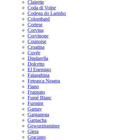
Clairette
Coda di Volpe
Codega do Larinho
Colombard
Cortese
Corvina
Corvinone
Counoise
Croatina
Cuvée
Dindarella
Dolcetto
El Enemigo
Falanghina
Feteasca Neagra
Fiano
Frappato
Fumé Blanc
Furmint
Gamay
Garganega
Garnacha
Gewurztraminer
Glera
Graciano