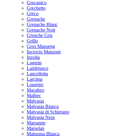
Grecanico
Grechetto
Greco
Grenache
Grenache Blanc
Grenache Noir
Grenche Gris
Grillo
Gros Manseng
Incrocio Manzoni
Inzolia
Lagrein
Lambrusco
Lancellotta
Larcima
Loureiro
Macabeo
Malbec
Malvasia
Malvasia Bianca
Malvasia di Schierano
Malvasia Nera
Marsanne
Marselan
Maturana Blanca