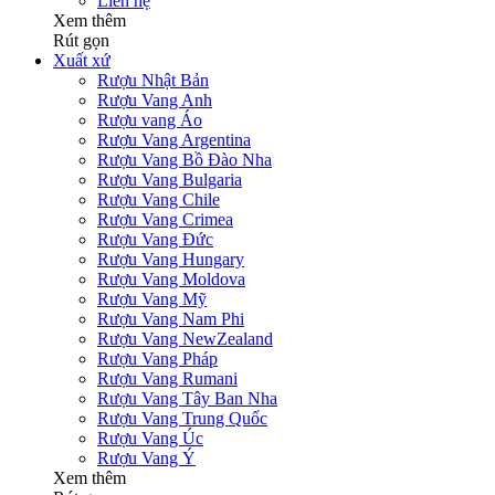
Liên hệ
Xem thêm
Rút gọn
Xuất xứ
Rượu Nhật Bản
Rượu Vang Anh
Rượu vang Áo
Rượu Vang Argentina
Rượu Vang Bồ Đào Nha
Rượu Vang Bulgaria
Rượu Vang Chile
Rượu Vang Crimea
Rượu Vang Đức
Rượu Vang Hungary
Rượu Vang Moldova
Rượu Vang Mỹ
Rượu Vang Nam Phi
Rượu Vang NewZealand
Rượu Vang Pháp
Rượu Vang Rumani
Rượu Vang Tây Ban Nha
Rượu Vang Trung Quốc
Rượu Vang Úc
Rượu Vang Ý
Xem thêm