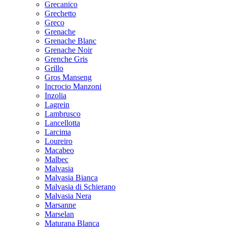
Grecanico
Grechetto
Greco
Grenache
Grenache Blanc
Grenache Noir
Grenche Gris
Grillo
Gros Manseng
Incrocio Manzoni
Inzolia
Lagrein
Lambrusco
Lancellotta
Larcima
Loureiro
Macabeo
Malbec
Malvasia
Malvasia Bianca
Malvasia di Schierano
Malvasia Nera
Marsanne
Marselan
Maturana Blanca