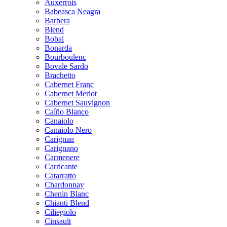
Auxerrois
Babeasca Neagra
Barbera
Blend
Bobal
Bonarda
Bourboulenc
Bovale Sardo
Brachetto
Cabernet Franc
Cabernet Merlot
Cabernet Sauvignon
Caíño Blanco
Canaiolo
Canaiolo Nero
Carignan
Carignano
Carmenere
Carricante
Catarratto
Chardonnay
Chenin Blanc
Chianti Blend
Ciliegiolo
Cinsault