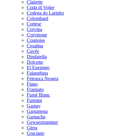
Clairette
Coda di Volpe
Codega do Larinho
Colombard
Cortese
Corvina
Corvinone
Counoise
Croatina
Cuvée
Dindarella
Dolcetto
El Enemigo
Falanghina
Feteasca Neagra
Fiano
Frappato
Fumé Blanc
Furmint
Gamay
Garganega
Garnacha
Gewurztraminer
Glera
Graciano