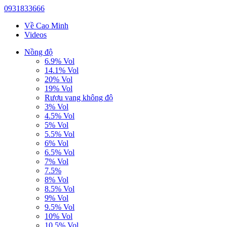
0931833666
Về Cao Minh
Videos
Nồng độ
6.9% Vol
14.1% Vol
20% Vol
19% Vol
Rượu vang không độ
3% Vol
4.5% Vol
5% Vol
5.5% Vol
6% Vol
6.5% Vol
7% Vol
7.5%
8% Vol
8.5% Vol
9% Vol
9.5% Vol
10% Vol
10.5% Vol