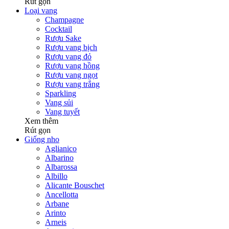
Rút gọn
Loại vang
Champagne
Cocktail
Rượu Sake
Rượu vang bịch
Rượu vang đỏ
Rượu vang hồng
Rượu vang ngọt
Rượu vang trắng
Sparkling
Vang sủi
Vang tuyết
Xem thêm
Rút gọn
Giống nho
Aglianico
Albarino
Albarossa
Albillo
Alicante Bouschet
Ancellotta
Arbane
Arinto
Arneis