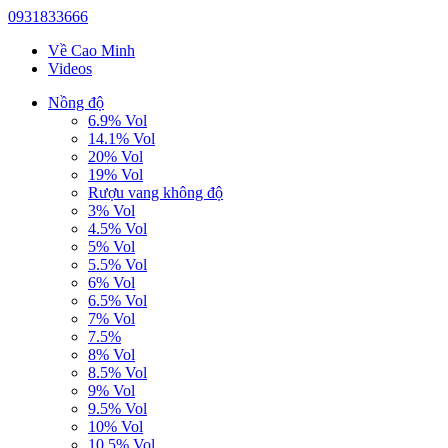
0931833666
Về Cao Minh
Videos
Nồng độ
6.9% Vol
14.1% Vol
20% Vol
19% Vol
Rượu vang không độ
3% Vol
4.5% Vol
5% Vol
5.5% Vol
6% Vol
6.5% Vol
7% Vol
7.5%
8% Vol
8.5% Vol
9% Vol
9.5% Vol
10% Vol
10.5% Vol