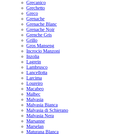
Grecanico
Grechetto
Greco
Grenache
Grenache Blanc
Grenache Noir
Grenche Gris
Grillo
Gros Manseng
Incrocio Manzoni
Inzolia
Lagrein
Lambrusco
Lancellotta
Larcima
Loureiro
Macabeo
Malbec
Malvasia
Malvasia Bianca
Malvasia di Schierano
Malvasia Nera
Marsanne
Marselan
Maturana Blanca