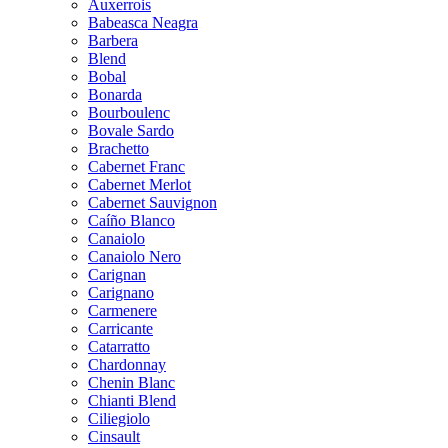
Auxerrois
Babeasca Neagra
Barbera
Blend
Bobal
Bonarda
Bourboulenc
Bovale Sardo
Brachetto
Cabernet Franc
Cabernet Merlot
Cabernet Sauvignon
Caíño Blanco
Canaiolo
Canaiolo Nero
Carignan
Carignano
Carmenere
Carricante
Catarratto
Chardonnay
Chenin Blanc
Chianti Blend
Ciliegiolo
Cinsault