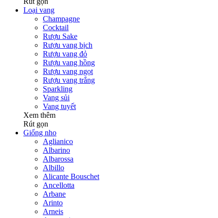
Rút gọn
Loại vang
Champagne
Cocktail
Rượu Sake
Rượu vang bịch
Rượu vang đỏ
Rượu vang hồng
Rượu vang ngọt
Rượu vang trắng
Sparkling
Vang sủi
Vang tuyết
Xem thêm
Rút gọn
Giống nho
Aglianico
Albarino
Albarossa
Albillo
Alicante Bouschet
Ancellotta
Arbane
Arinto
Arneis