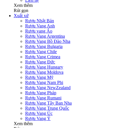
Liên hệ
Xem thêm
Rút gọn
Xuất xứ
Rượu Nhật Bản
Rượu Vang Anh
Rượu vang Áo
Rượu Vang Argentina
Rượu Vang Bồ Đào Nha
Rượu Vang Bulgaria
Rượu Vang Chile
Rượu Vang Crimea
Rượu Vang Đức
Rượu Vang Hungary
Rượu Vang Moldova
Rượu Vang Mỹ
Rượu Vang Nam Phi
Rượu Vang NewZealand
Rượu Vang Pháp
Rượu Vang Rumani
Rượu Vang Tây Ban Nha
Rượu Vang Trung Quốc
Rượu Vang Úc
Rượu Vang Ý
Xem thêm