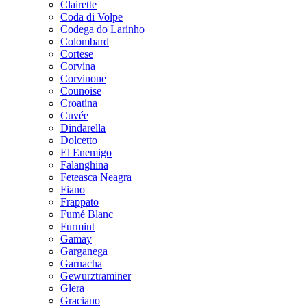
Clairette
Coda di Volpe
Codega do Larinho
Colombard
Cortese
Corvina
Corvinone
Counoise
Croatina
Cuvée
Dindarella
Dolcetto
El Enemigo
Falanghina
Feteasca Neagra
Fiano
Frappato
Fumé Blanc
Furmint
Gamay
Garganega
Garnacha
Gewurztraminer
Glera
Graciano