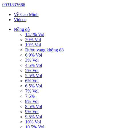
0931833666
Về Cao Minh
Videos
Nồng độ
14.1% Vol
20% Vol
19% Vol
Rượu vang không độ
6.9% Vol
3% Vol
4.5% Vol
5% Vol
5.5% Vol
6% Vol
6.5% Vol
7% Vol
7.5%
8% Vol
8.5% Vol
9% Vol
9.5% Vol
10% Vol
10.5% Vol