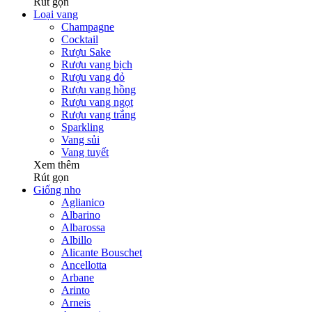
Rút gọn
Loại vang
Champagne
Cocktail
Rượu Sake
Rượu vang bịch
Rượu vang đỏ
Rượu vang hồng
Rượu vang ngọt
Rượu vang trắng
Sparkling
Vang sủi
Vang tuyết
Xem thêm
Rút gọn
Giống nho
Aglianico
Albarino
Albarossa
Albillo
Alicante Bouschet
Ancellotta
Arbane
Arinto
Arneis