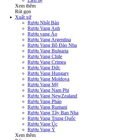
Liên hệ
Xem thêm
Rút gọn
Xuất xứ
Rượu Nhật Bản
Rượu Vang Anh
Rượu vang Áo
Rượu Vang Argentina
Rượu Vang Bồ Đào Nha
Rượu Vang Bulgaria
Rượu Vang Chile
Rượu Vang Crimea
Rượu Vang Đức
Rượu Vang Hungary
Rượu Vang Moldova
Rượu Vang Mỹ
Rượu Vang Nam Phi
Rượu Vang NewZealand
Rượu Vang Pháp
Rượu Vang Rumani
Rượu Vang Tây Ban Nha
Rượu Vang Trung Quốc
Rượu Vang Úc
Rượu Vang Ý
Xem thêm