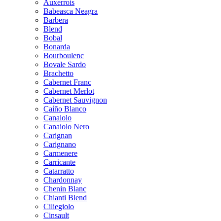
Auxerrois
Babeasca Neagra
Barbera
Blend
Bobal
Bonarda
Bourboulenc
Bovale Sardo
Brachetto
Cabernet Franc
Cabernet Merlot
Cabernet Sauvignon
Caíño Blanco
Canaiolo
Canaiolo Nero
Carignan
Carignano
Carmenere
Carricante
Catarratto
Chardonnay
Chenin Blanc
Chianti Blend
Ciliegiolo
Cinsault