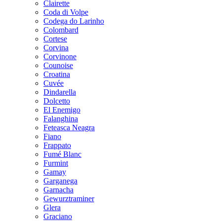
Clairette
Coda di Volpe
Codega do Larinho
Colombard
Cortese
Corvina
Corvinone
Counoise
Croatina
Cuvée
Dindarella
Dolcetto
El Enemigo
Falanghina
Feteasca Neagra
Fiano
Frappato
Fumé Blanc
Furmint
Gamay
Garganega
Garnacha
Gewurztraminer
Glera
Graciano