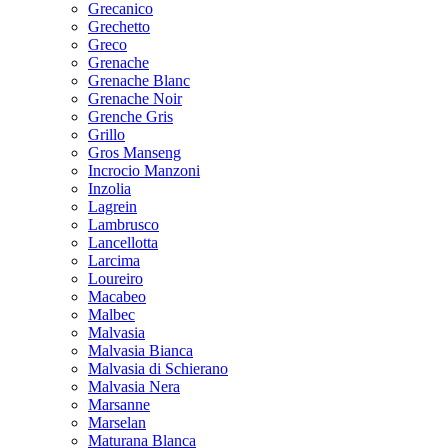
Grecanico
Grechetto
Greco
Grenache
Grenache Blanc
Grenache Noir
Grenche Gris
Grillo
Gros Manseng
Incrocio Manzoni
Inzolia
Lagrein
Lambrusco
Lancellotta
Larcima
Loureiro
Macabeo
Malbec
Malvasia
Malvasia Bianca
Malvasia di Schierano
Malvasia Nera
Marsanne
Marselan
Maturana Blanca