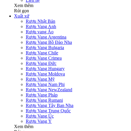
Liên hệ
Xem thêm
Rút gọn
Xuất xứ
Rượu Nhật Bản
Rượu Vang Anh
Rượu vang Áo
Rượu Vang Argentina
Rượu Vang Bồ Đào Nha
Rượu Vang Bulgaria
Rượu Vang Chile
Rượu Vang Crimea
Rượu Vang Đức
Rượu Vang Hungary
Rượu Vang Moldova
Rượu Vang Mỹ
Rượu Vang Nam Phi
Rượu Vang NewZealand
Rượu Vang Pháp
Rượu Vang Rumani
Rượu Vang Tây Ban Nha
Rượu Vang Trung Quốc
Rượu Vang Úc
Rượu Vang Ý
Xem thêm