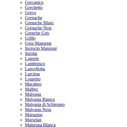
Grecanico
Grechetto
Greco
Grenache
Grenache Blanc
Grenache Noir
Grenche Gris
Grillo
Gros Manseng
Incrocio Manzoni
Inzolia
Lagrein
Lambrusco
Lancellotta
Larcima
Loureiro
Macabeo
Malbec
Malvasia
Malvasia Bianca
Malvasia di Schierano
Malvasia Nera
Marsanne
Marselan
Maturana Blanca