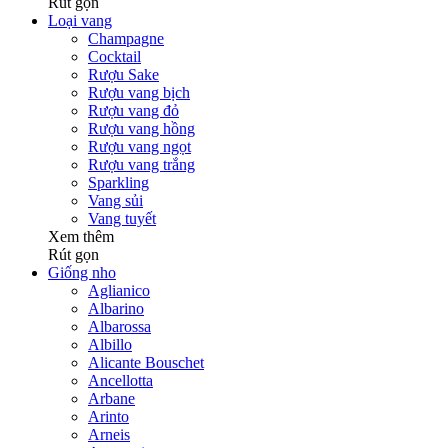
Rút gọn
Loại vang
Champagne
Cocktail
Rượu Sake
Rượu vang bịch
Rượu vang đỏ
Rượu vang hồng
Rượu vang ngọt
Rượu vang trắng
Sparkling
Vang sủi
Vang tuyết
Xem thêm
Rút gọn
Giống nho
Aglianico
Albarino
Albarossa
Albillo
Alicante Bouschet
Ancellotta
Arbane
Arinto
Arneis