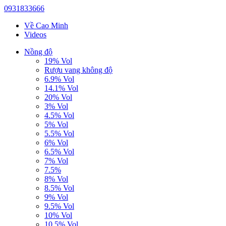
0931833666
Về Cao Minh
Videos
Nồng độ
19% Vol
Rượu vang không độ
6.9% Vol
14.1% Vol
20% Vol
3% Vol
4.5% Vol
5% Vol
5.5% Vol
6% Vol
6.5% Vol
7% Vol
7.5%
8% Vol
8.5% Vol
9% Vol
9.5% Vol
10% Vol
10.5% Vol