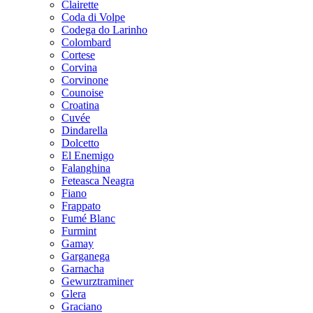
Clairette
Coda di Volpe
Codega do Larinho
Colombard
Cortese
Corvina
Corvinone
Counoise
Croatina
Cuvée
Dindarella
Dolcetto
El Enemigo
Falanghina
Feteasca Neagra
Fiano
Frappato
Fumé Blanc
Furmint
Gamay
Garganega
Garnacha
Gewurztraminer
Glera
Graciano