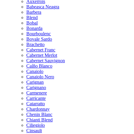
Auxerrois
Babeasca Neagra
Barbera
Blend
Bobal
Bonarda
Bourboulenc
Bovale Sardo
Brachetto
Cabernet Franc
Cabernet Merlot
Cabernet Sauvignon
Caíño Blanco
Canaiolo
Canaiolo Nero
Carignan
Carignano
Carmenere
Carricante
Catarratto
Chardonnay
Chenin Blanc
Chianti Blend
Ciliegiolo
Cinsault