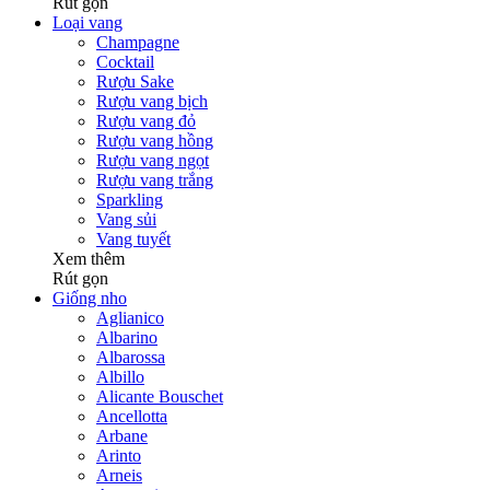
Rút gọn
Loại vang
Champagne
Cocktail
Rượu Sake
Rượu vang bịch
Rượu vang đỏ
Rượu vang hồng
Rượu vang ngọt
Rượu vang trắng
Sparkling
Vang sủi
Vang tuyết
Xem thêm
Rút gọn
Giống nho
Aglianico
Albarino
Albarossa
Albillo
Alicante Bouschet
Ancellotta
Arbane
Arinto
Arneis