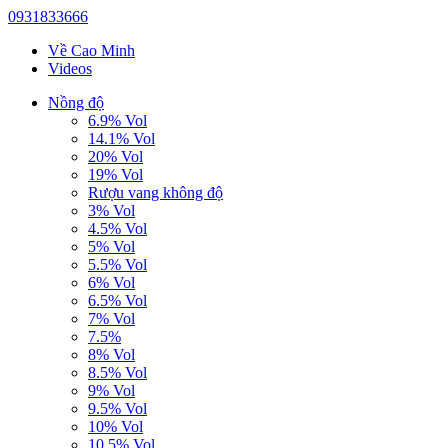
0931833666
Về Cao Minh
Videos
Nồng độ
6.9% Vol
14.1% Vol
20% Vol
19% Vol
Rượu vang không độ
3% Vol
4.5% Vol
5% Vol
5.5% Vol
6% Vol
6.5% Vol
7% Vol
7.5%
8% Vol
8.5% Vol
9% Vol
9.5% Vol
10% Vol
10.5% Vol