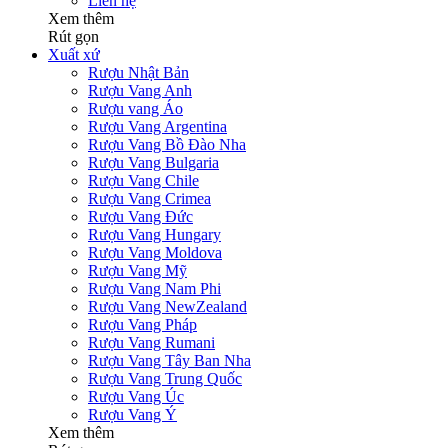
Liên hệ
Xem thêm
Rút gọn
Xuất xứ
Rượu Nhật Bản
Rượu Vang Anh
Rượu vang Áo
Rượu Vang Argentina
Rượu Vang Bồ Đào Nha
Rượu Vang Bulgaria
Rượu Vang Chile
Rượu Vang Crimea
Rượu Vang Đức
Rượu Vang Hungary
Rượu Vang Moldova
Rượu Vang Mỹ
Rượu Vang Nam Phi
Rượu Vang NewZealand
Rượu Vang Pháp
Rượu Vang Rumani
Rượu Vang Tây Ban Nha
Rượu Vang Trung Quốc
Rượu Vang Úc
Rượu Vang Ý
Xem thêm