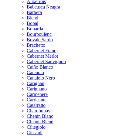
Auxerrois
Babeasca Neagra
Barbera
Blend
Bobal
Bonarda
Bourboulenc
Bovale Sardo
Brachetto
Cabernet Franc
Cabernet Merlot
Cabernet Sauvignon
Caíño Blanco
Canaiolo
Canaiolo Nero
Carignan
Carignano
Carmenere
Carricante
Catarratto
Chardonnay
Chenin Blanc
Chianti Blend
Ciliegiolo
Cinsault