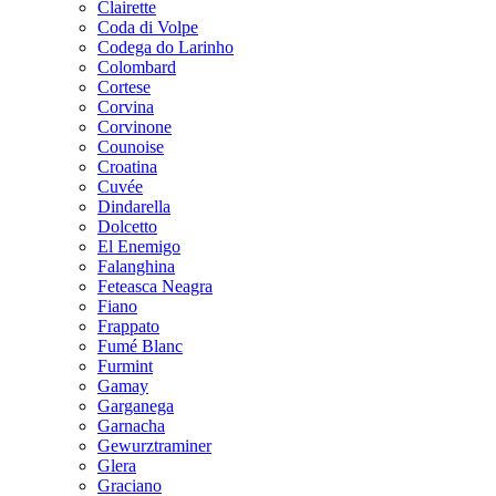
Clairette
Coda di Volpe
Codega do Larinho
Colombard
Cortese
Corvina
Corvinone
Counoise
Croatina
Cuvée
Dindarella
Dolcetto
El Enemigo
Falanghina
Feteasca Neagra
Fiano
Frappato
Fumé Blanc
Furmint
Gamay
Garganega
Garnacha
Gewurztraminer
Glera
Graciano