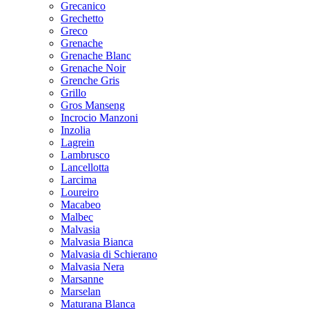
Grecanico
Grechetto
Greco
Grenache
Grenache Blanc
Grenache Noir
Grenche Gris
Grillo
Gros Manseng
Incrocio Manzoni
Inzolia
Lagrein
Lambrusco
Lancellotta
Larcima
Loureiro
Macabeo
Malbec
Malvasia
Malvasia Bianca
Malvasia di Schierano
Malvasia Nera
Marsanne
Marselan
Maturana Blanca