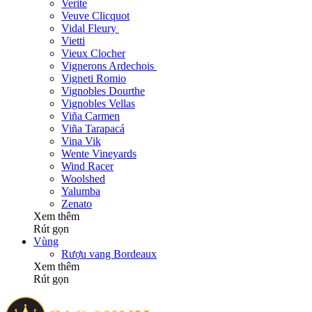
Verite
Veuve Clicquot
Vidal Fleury
Vietti
Vieux Clocher
Vignerons Ardechois
Vigneti Romio
Vignobles Dourthe
Vignobles Vellas
Viña Carmen
Viña Tarapacá
Vina Vik
Wente Vineyards
Wind Racer
Woolshed
Yalumba
Zenato
Xem thêm
Rút gọn
Vùng
Rượu vang Bordeaux
Xem thêm
Rút gọn