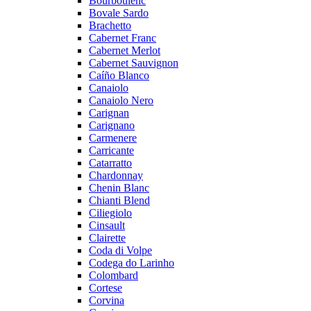
Bourboulenc
Bovale Sardo
Brachetto
Cabernet Franc
Cabernet Merlot
Cabernet Sauvignon
Caíño Blanco
Canaiolo
Canaiolo Nero
Carignan
Carignano
Carmenere
Carricante
Catarratto
Chardonnay
Chenin Blanc
Chianti Blend
Ciliegiolo
Cinsault
Clairette
Coda di Volpe
Codega do Larinho
Colombard
Cortese
Corvina