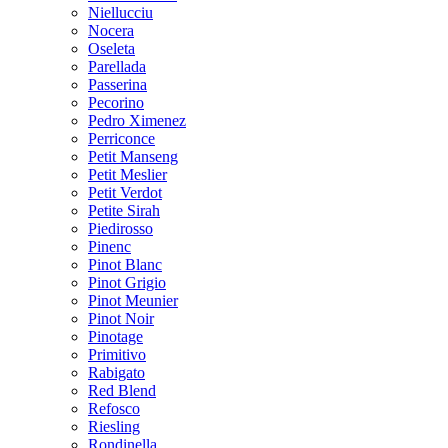
Niellucciu
Nocera
Oseleta
Parellada
Passerina
Pecorino
Pedro Ximenez
Perriconce
Petit Manseng
Petit Meslier
Petit Verdot
Petite Sirah
Piedirosso
Pinenc
Pinot Blanc
Pinot Grigio
Pinot Meunier
Pinot Noir
Pinotage
Primitivo
Rabigato
Red Blend
Refosco
Riesling
Rondinella