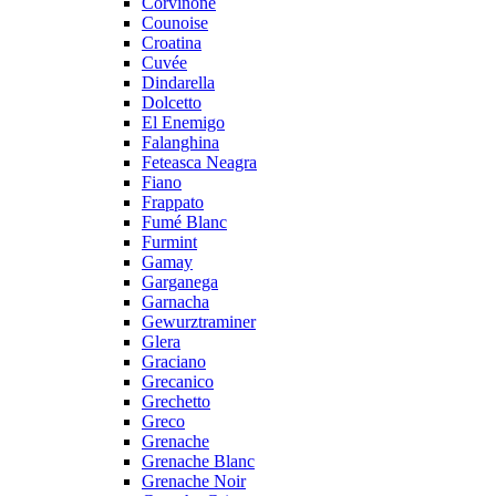
Corvinone
Counoise
Croatina
Cuvée
Dindarella
Dolcetto
El Enemigo
Falanghina
Feteasca Neagra
Fiano
Frappato
Fumé Blanc
Furmint
Gamay
Garganega
Garnacha
Gewurztraminer
Glera
Graciano
Grecanico
Grechetto
Greco
Grenache
Grenache Blanc
Grenache Noir