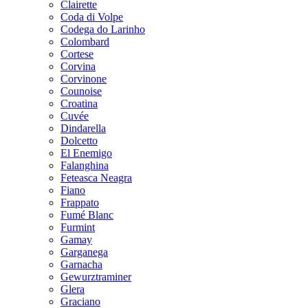
Clairette
Coda di Volpe
Codega do Larinho
Colombard
Cortese
Corvina
Corvinone
Counoise
Croatina
Cuvée
Dindarella
Dolcetto
El Enemigo
Falanghina
Feteasca Neagra
Fiano
Frappato
Fumé Blanc
Furmint
Gamay
Garganega
Garnacha
Gewurztraminer
Glera
Graciano