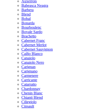
Auxerrois
Babeasca Neagra
Barbera
Blend
Bobal
Bonarda
Bourboulenc
Bovale Sardo
Brachetto
Cabernet Franc
Cabernet Merlot
Cabernet Sauvignon
Caíño Blanco
Canaiolo
Canaiolo Nero
Carignan
Carignano
Carmenere
Carricante
Catarratto
Chardonnay
Chenin Blanc
Chianti Blend
Ciliegiolo
Cinsault