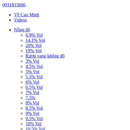
0931833666
Về Cao Minh
Videos
Nồng độ
6.9% Vol
14.1% Vol
20% Vol
19% Vol
Rượu vang không độ
3% Vol
4.5% Vol
5% Vol
5.5% Vol
6% Vol
6.5% Vol
7% Vol
7.5%
8% Vol
8.5% Vol
9% Vol
9.5% Vol
10% Vol
10.5% Vol