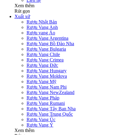
Liên hệ
Xem thêm
Rút gọn
Xuất xứ
Rượu Nhật Bản
Rượu Vang Anh
Rượu vang Áo
Rượu Vang Argentina
Rượu Vang Bồ Đào Nha
Rượu Vang Bulgaria
Rượu Vang Chile
Rượu Vang Crimea
Rượu Vang Đức
Rượu Vang Hungary
Rượu Vang Moldova
Rượu Vang Mỹ
Rượu Vang Nam Phi
Rượu Vang NewZealand
Rượu Vang Pháp
Rượu Vang Rumani
Rượu Vang Tây Ban Nha
Rượu Vang Trung Quốc
Rượu Vang Úc
Rượu Vang Ý
Xem thêm