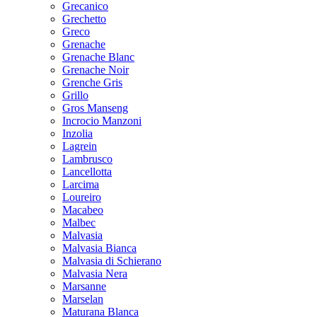
Grecanico
Grechetto
Greco
Grenache
Grenache Blanc
Grenache Noir
Grenche Gris
Grillo
Gros Manseng
Incrocio Manzoni
Inzolia
Lagrein
Lambrusco
Lancellotta
Larcima
Loureiro
Macabeo
Malbec
Malvasia
Malvasia Bianca
Malvasia di Schierano
Malvasia Nera
Marsanne
Marselan
Maturana Blanca