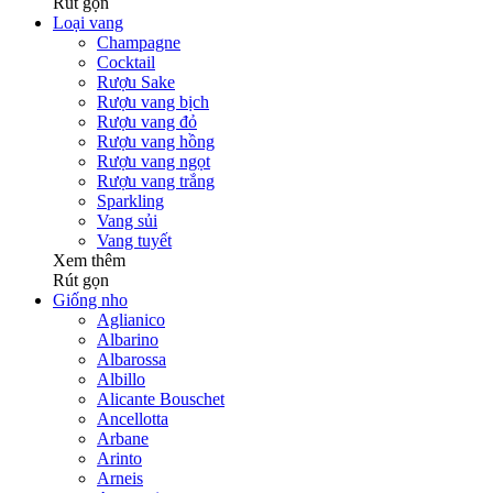
Rút gọn
Loại vang
Champagne
Cocktail
Rượu Sake
Rượu vang bịch
Rượu vang đỏ
Rượu vang hồng
Rượu vang ngọt
Rượu vang trắng
Sparkling
Vang sủi
Vang tuyết
Xem thêm
Rút gọn
Giống nho
Aglianico
Albarino
Albarossa
Albillo
Alicante Bouschet
Ancellotta
Arbane
Arinto
Arneis