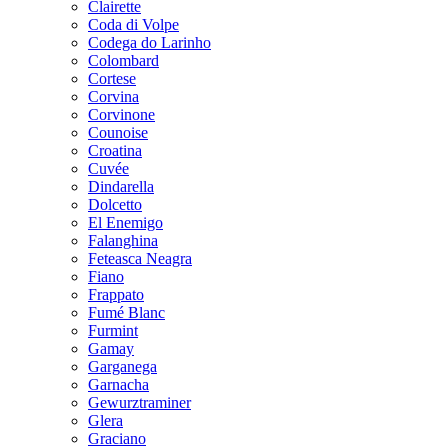
Clairette
Coda di Volpe
Codega do Larinho
Colombard
Cortese
Corvina
Corvinone
Counoise
Croatina
Cuvée
Dindarella
Dolcetto
El Enemigo
Falanghina
Feteasca Neagra
Fiano
Frappato
Fumé Blanc
Furmint
Gamay
Garganega
Garnacha
Gewurztraminer
Glera
Graciano