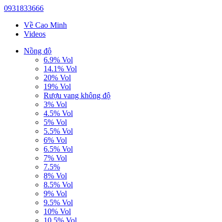
0931833666
Về Cao Minh
Videos
Nồng độ
6.9% Vol
14.1% Vol
20% Vol
19% Vol
Rượu vang không độ
3% Vol
4.5% Vol
5% Vol
5.5% Vol
6% Vol
6.5% Vol
7% Vol
7.5%
8% Vol
8.5% Vol
9% Vol
9.5% Vol
10% Vol
10.5% Vol