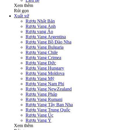
Liên hệ
Xem thêm
Rút gọn
Xuất xứ
Rượu Nhật Bản
Rượu Vang Anh
Rượu vang Áo
Rượu Vang Argentina
Rượu Vang Bồ Đào Nha
Rượu Vang Bulgaria
Rượu Vang Chile
Rượu Vang Crimea
Rượu Vang Đức
Rượu Vang Hungary
Rượu Vang Moldova
Rượu Vang Mỹ
Rượu Vang Nam Phi
Rượu Vang NewZealand
Rượu Vang Pháp
Rượu Vang Rumani
Rượu Vang Tây Ban Nha
Rượu Vang Trung Quốc
Rượu Vang Úc
Rượu Vang Ý
Xem thêm