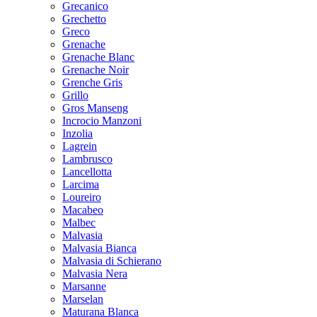
Grecanico
Grechetto
Greco
Grenache
Grenache Blanc
Grenache Noir
Grenche Gris
Grillo
Gros Manseng
Incrocio Manzoni
Inzolia
Lagrein
Lambrusco
Lancellotta
Larcima
Loureiro
Macabeo
Malbec
Malvasia
Malvasia Bianca
Malvasia di Schierano
Malvasia Nera
Marsanne
Marselan
Maturana Blanca