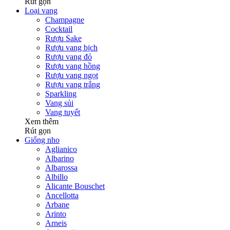
Rút gọn
Loại vang
Champagne
Cocktail
Rượu Sake
Rượu vang bịch
Rượu vang đỏ
Rượu vang hồng
Rượu vang ngọt
Rượu vang trắng
Sparkling
Vang sủi
Vang tuyết
Xem thêm
Rút gọn
Giống nho
Aglianico
Albarino
Albarossa
Albillo
Alicante Bouschet
Ancellotta
Arbane
Arinto
Arneis