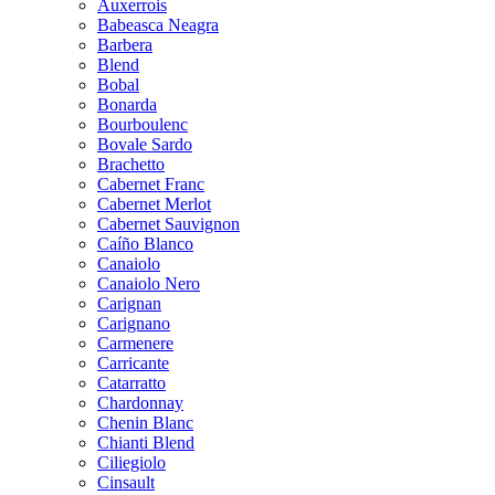
Auxerrois
Babeasca Neagra
Barbera
Blend
Bobal
Bonarda
Bourboulenc
Bovale Sardo
Brachetto
Cabernet Franc
Cabernet Merlot
Cabernet Sauvignon
Caíño Blanco
Canaiolo
Canaiolo Nero
Carignan
Carignano
Carmenere
Carricante
Catarratto
Chardonnay
Chenin Blanc
Chianti Blend
Ciliegiolo
Cinsault