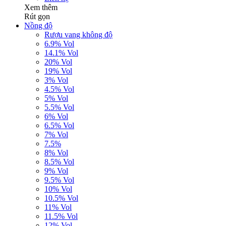
Xem thêm
Rút gọn
Nồng độ
Rượu vang không độ
6.9% Vol
14.1% Vol
20% Vol
19% Vol
3% Vol
4.5% Vol
5% Vol
5.5% Vol
6% Vol
6.5% Vol
7% Vol
7.5%
8% Vol
8.5% Vol
9% Vol
9.5% Vol
10% Vol
10.5% Vol
11% Vol
11.5% Vol
12% Vol