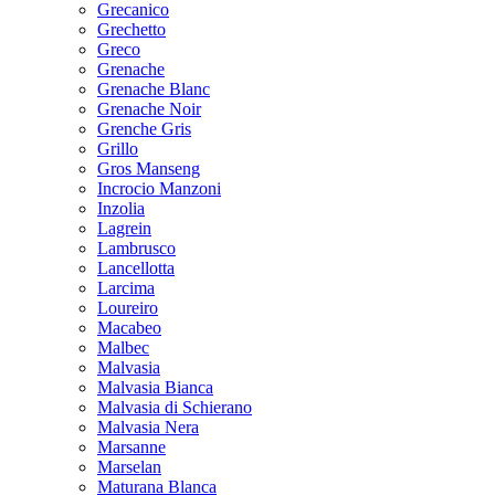
Grecanico
Grechetto
Greco
Grenache
Grenache Blanc
Grenache Noir
Grenche Gris
Grillo
Gros Manseng
Incrocio Manzoni
Inzolia
Lagrein
Lambrusco
Lancellotta
Larcima
Loureiro
Macabeo
Malbec
Malvasia
Malvasia Bianca
Malvasia di Schierano
Malvasia Nera
Marsanne
Marselan
Maturana Blanca