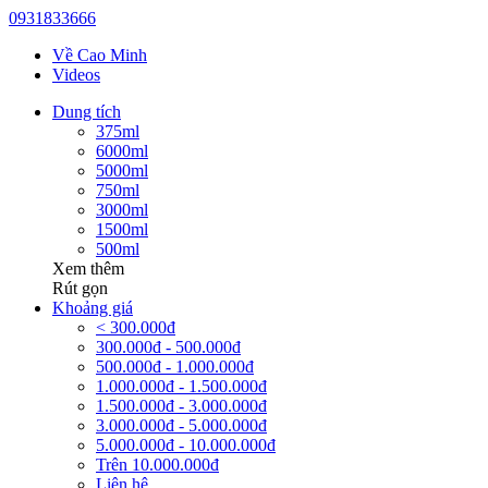
0931833666
Về Cao Minh
Videos
Dung tích
375ml
6000ml
5000ml
750ml
3000ml
1500ml
500ml
Xem thêm
Rút gọn
Khoảng giá
< 300.000đ
300.000đ - 500.000đ
500.000đ - 1.000.000đ
1.000.000đ - 1.500.000đ
1.500.000đ - 3.000.000đ
3.000.000đ - 5.000.000đ
5.000.000đ - 10.000.000đ
Trên 10.000.000đ
Liên hệ