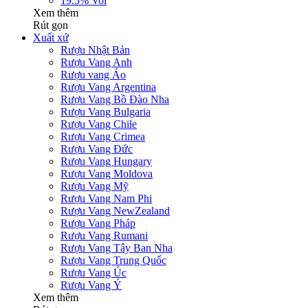
19.5% Vol
Xem thêm
Rút gọn
Xuất xứ
Rượu Nhật Bản
Rượu Vang Anh
Rượu vang Áo
Rượu Vang Argentina
Rượu Vang Bồ Đào Nha
Rượu Vang Bulgaria
Rượu Vang Chile
Rượu Vang Crimea
Rượu Vang Đức
Rượu Vang Hungary
Rượu Vang Moldova
Rượu Vang Mỹ
Rượu Vang Nam Phi
Rượu Vang NewZealand
Rượu Vang Pháp
Rượu Vang Rumani
Rượu Vang Tây Ban Nha
Rượu Vang Trung Quốc
Rượu Vang Úc
Rượu Vang Ý
Xem thêm