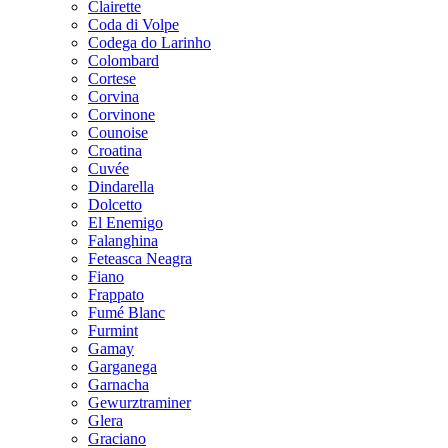
Clairette
Coda di Volpe
Codega do Larinho
Colombard
Cortese
Corvina
Corvinone
Counoise
Croatina
Cuvée
Dindarella
Dolcetto
El Enemigo
Falanghina
Feteasca Neagra
Fiano
Frappato
Fumé Blanc
Furmint
Gamay
Garganega
Garnacha
Gewurztraminer
Glera
Graciano