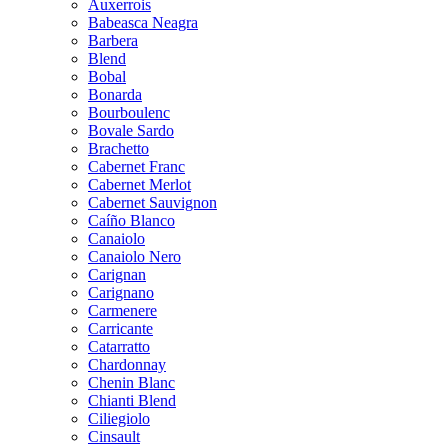
Auxerrois
Babeasca Neagra
Barbera
Blend
Bobal
Bonarda
Bourboulenc
Bovale Sardo
Brachetto
Cabernet Franc
Cabernet Merlot
Cabernet Sauvignon
Caíño Blanco
Canaiolo
Canaiolo Nero
Carignan
Carignano
Carmenere
Carricante
Catarratto
Chardonnay
Chenin Blanc
Chianti Blend
Ciliegiolo
Cinsault