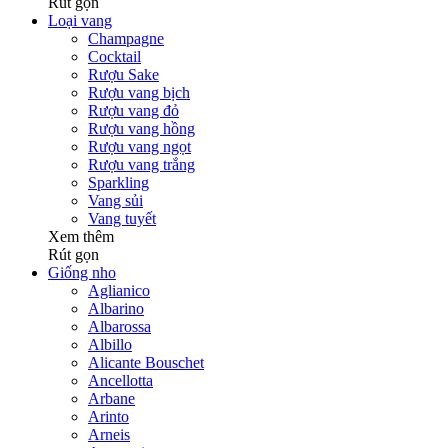
Rút gọn
Loại vang
Champagne
Cocktail
Rượu Sake
Rượu vang bịch
Rượu vang đỏ
Rượu vang hồng
Rượu vang ngọt
Rượu vang trắng
Sparkling
Vang sủi
Vang tuyết
Xem thêm
Rút gọn
Giống nho
Aglianico
Albarino
Albarossa
Albillo
Alicante Bouschet
Ancellotta
Arbane
Arinto
Arneis