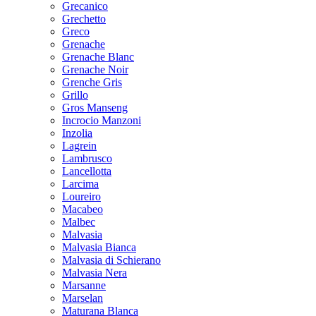
Grecanico
Grechetto
Greco
Grenache
Grenache Blanc
Grenache Noir
Grenche Gris
Grillo
Gros Manseng
Incrocio Manzoni
Inzolia
Lagrein
Lambrusco
Lancellotta
Larcima
Loureiro
Macabeo
Malbec
Malvasia
Malvasia Bianca
Malvasia di Schierano
Malvasia Nera
Marsanne
Marselan
Maturana Blanca