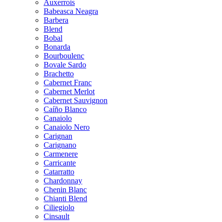
Auxerrois
Babeasca Neagra
Barbera
Blend
Bobal
Bonarda
Bourboulenc
Bovale Sardo
Brachetto
Cabernet Franc
Cabernet Merlot
Cabernet Sauvignon
Caíño Blanco
Canaiolo
Canaiolo Nero
Carignan
Carignano
Carmenere
Carricante
Catarratto
Chardonnay
Chenin Blanc
Chianti Blend
Ciliegiolo
Cinsault