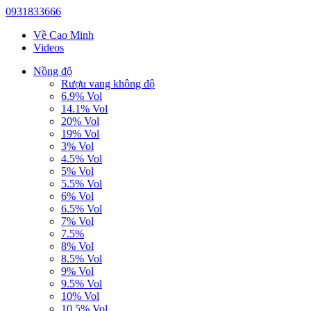
0931833666
Về Cao Minh
Videos
Nồng độ
Rượu vang không độ
6.9% Vol
14.1% Vol
20% Vol
19% Vol
3% Vol
4.5% Vol
5% Vol
5.5% Vol
6% Vol
6.5% Vol
7% Vol
7.5%
8% Vol
8.5% Vol
9% Vol
9.5% Vol
10% Vol
10.5% Vol