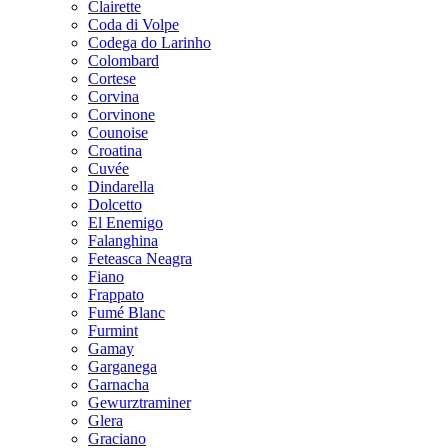
Clairette
Coda di Volpe
Codega do Larinho
Colombard
Cortese
Corvina
Corvinone
Counoise
Croatina
Cuvée
Dindarella
Dolcetto
El Enemigo
Falanghina
Feteasca Neagra
Fiano
Frappato
Fumé Blanc
Furmint
Gamay
Garganega
Garnacha
Gewurztraminer
Glera
Graciano