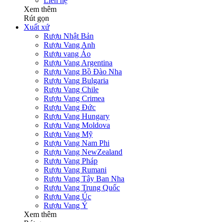
Liên hệ
Xem thêm
Rút gọn
Xuất xứ
Rượu Nhật Bản
Rượu Vang Anh
Rượu vang Áo
Rượu Vang Argentina
Rượu Vang Bồ Đào Nha
Rượu Vang Bulgaria
Rượu Vang Chile
Rượu Vang Crimea
Rượu Vang Đức
Rượu Vang Hungary
Rượu Vang Moldova
Rượu Vang Mỹ
Rượu Vang Nam Phi
Rượu Vang NewZealand
Rượu Vang Pháp
Rượu Vang Rumani
Rượu Vang Tây Ban Nha
Rượu Vang Trung Quốc
Rượu Vang Úc
Rượu Vang Ý
Xem thêm