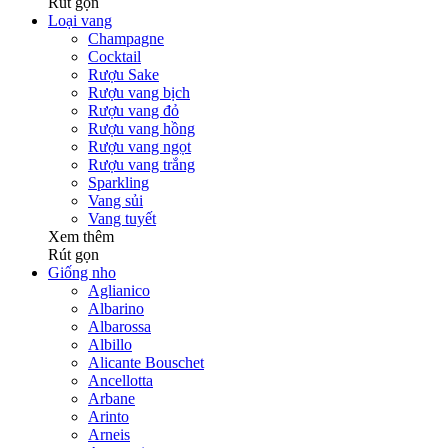
Rút gọn
Loại vang
Champagne
Cocktail
Rượu Sake
Rượu vang bịch
Rượu vang đỏ
Rượu vang hồng
Rượu vang ngọt
Rượu vang trắng
Sparkling
Vang sủi
Vang tuyết
Xem thêm
Rút gọn
Giống nho
Aglianico
Albarino
Albarossa
Albillo
Alicante Bouschet
Ancellotta
Arbane
Arinto
Arneis