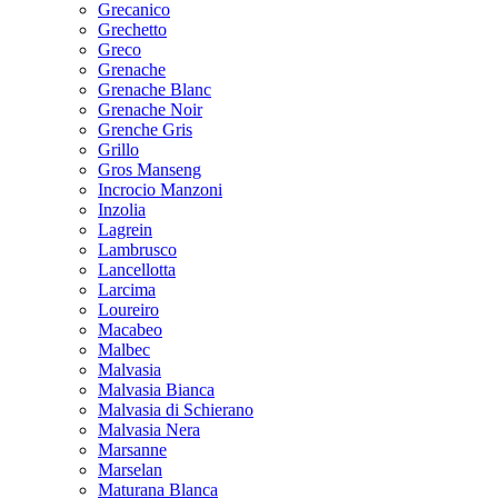
Grecanico
Grechetto
Greco
Grenache
Grenache Blanc
Grenache Noir
Grenche Gris
Grillo
Gros Manseng
Incrocio Manzoni
Inzolia
Lagrein
Lambrusco
Lancellotta
Larcima
Loureiro
Macabeo
Malbec
Malvasia
Malvasia Bianca
Malvasia di Schierano
Malvasia Nera
Marsanne
Marselan
Maturana Blanca