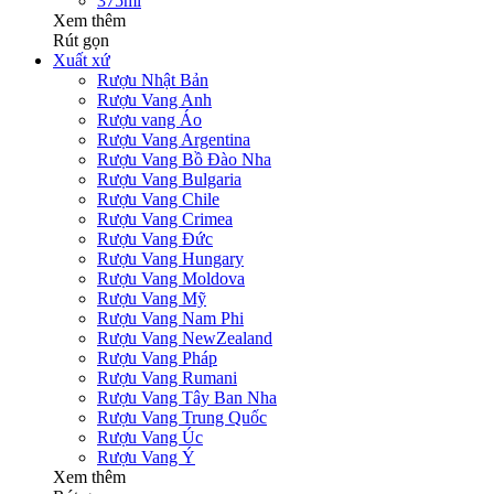
375ml
Xem thêm
Rút gọn
Xuất xứ
Rượu Nhật Bản
Rượu Vang Anh
Rượu vang Áo
Rượu Vang Argentina
Rượu Vang Bồ Đào Nha
Rượu Vang Bulgaria
Rượu Vang Chile
Rượu Vang Crimea
Rượu Vang Đức
Rượu Vang Hungary
Rượu Vang Moldova
Rượu Vang Mỹ
Rượu Vang Nam Phi
Rượu Vang NewZealand
Rượu Vang Pháp
Rượu Vang Rumani
Rượu Vang Tây Ban Nha
Rượu Vang Trung Quốc
Rượu Vang Úc
Rượu Vang Ý
Xem thêm