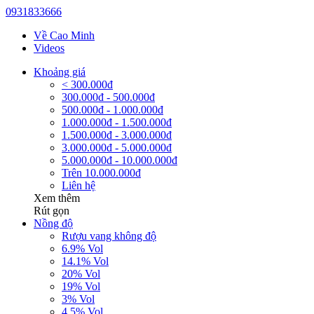
0931833666
Về Cao Minh
Videos
Khoảng giá
< 300.000đ
300.000đ - 500.000đ
500.000đ - 1.000.000đ
1.000.000đ - 1.500.000đ
1.500.000đ - 3.000.000đ
3.000.000đ - 5.000.000đ
5.000.000đ - 10.000.000đ
Trên 10.000.000đ
Liên hệ
Xem thêm
Rút gọn
Nồng độ
Rượu vang không độ
6.9% Vol
14.1% Vol
20% Vol
19% Vol
3% Vol
4.5% Vol