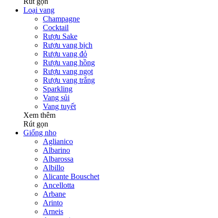
Rút gọn
Loại vang
Champagne
Cocktail
Rượu Sake
Rượu vang bịch
Rượu vang đỏ
Rượu vang hồng
Rượu vang ngọt
Rượu vang trắng
Sparkling
Vang sủi
Vang tuyết
Xem thêm
Rút gọn
Giống nho
Aglianico
Albarino
Albarossa
Albillo
Alicante Bouschet
Ancellotta
Arbane
Arinto
Arneis