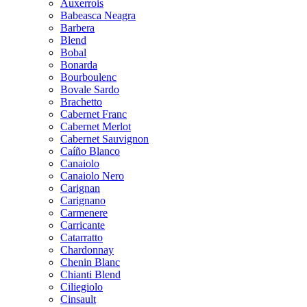
Auxerrois
Babeasca Neagra
Barbera
Blend
Bobal
Bonarda
Bourboulenc
Bovale Sardo
Brachetto
Cabernet Franc
Cabernet Merlot
Cabernet Sauvignon
Caíño Blanco
Canaiolo
Canaiolo Nero
Carignan
Carignano
Carmenere
Carricante
Catarratto
Chardonnay
Chenin Blanc
Chianti Blend
Ciliegiolo
Cinsault