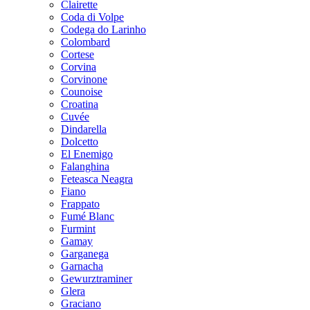
Clairette
Coda di Volpe
Codega do Larinho
Colombard
Cortese
Corvina
Corvinone
Counoise
Croatina
Cuvée
Dindarella
Dolcetto
El Enemigo
Falanghina
Feteasca Neagra
Fiano
Frappato
Fumé Blanc
Furmint
Gamay
Garganega
Garnacha
Gewurztraminer
Glera
Graciano