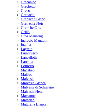
Grecanico
Grechetto
Greco
Grenache
Grenache Blanc
Grenache Noir
Grenche Gris
Grillo
Gros Manseng
Incrocio Manzoni
Inzolia
Lagrein
Lambrusco
Lancellotta
Larcima
Loureiro
Macabeo
Malbec
Malvasia
Malvasia Bianca
Malvasia di Schierano
Malvasia Nera
Marsanne
Marselan
Maturana Blanca