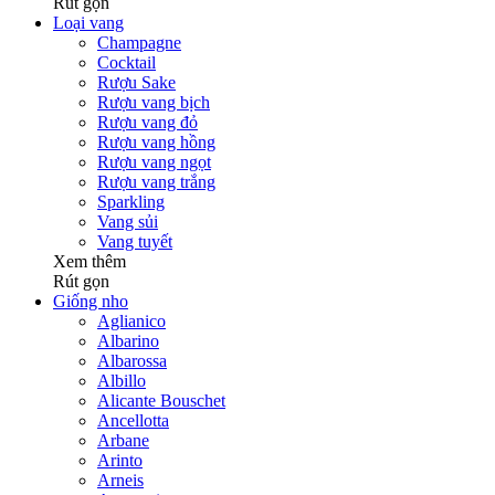
Rút gọn
Loại vang
Champagne
Cocktail
Rượu Sake
Rượu vang bịch
Rượu vang đỏ
Rượu vang hồng
Rượu vang ngọt
Rượu vang trắng
Sparkling
Vang sủi
Vang tuyết
Xem thêm
Rút gọn
Giống nho
Aglianico
Albarino
Albarossa
Albillo
Alicante Bouschet
Ancellotta
Arbane
Arinto
Arneis