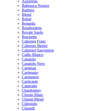
Auxerrois
Babeasca Neagra
Barbera
Blend
Bobal
Bonarda
Bourboulenc
Bovale Sardo
Brachetto
Cabernet Franc
Cabernet Merlot
Cabernet Sauvignon
Caíño Blanco
Canaiolo
Canaiolo Nero
Carignan
Carignano
Carmenere
Carricante
Catarratto
Chardonnay
Chenin Blanc
Chianti Blend
Ciliegiolo
Cinsault