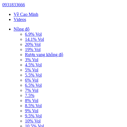
0931833666
Về Cao Minh
Videos
Nồng độ
6.9% Vol
14.1% Vol
20% Vol
19% Vol
Rượu vang không độ
3% Vol
4.5% Vol
5% Vol
5.5% Vol
6% Vol
6.5% Vol
7% Vol
7.5%
8% Vol
8.5% Vol
9% Vol
9.5% Vol
10% Vol
10.5% Vol