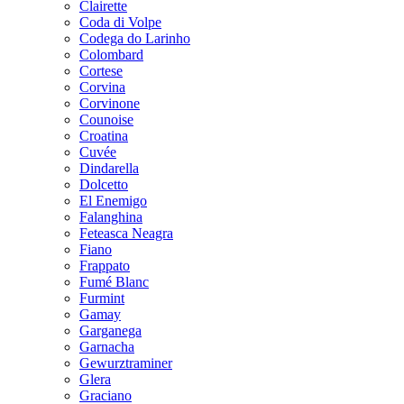
Clairette
Coda di Volpe
Codega do Larinho
Colombard
Cortese
Corvina
Corvinone
Counoise
Croatina
Cuvée
Dindarella
Dolcetto
El Enemigo
Falanghina
Feteasca Neagra
Fiano
Frappato
Fumé Blanc
Furmint
Gamay
Garganega
Garnacha
Gewurztraminer
Glera
Graciano