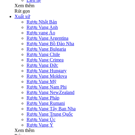
Liên hệ
Xem thêm
Rút gọn
Xuất xứ
Rượu Nhật Bản
Rượu Vang Anh
Rượu vang Áo
Rượu Vang Argentina
Rượu Vang Bồ Đào Nha
Rượu Vang Bulgaria
Rượu Vang Chile
Rượu Vang Crimea
Rượu Vang Đức
Rượu Vang Hungary
Rượu Vang Moldova
Rượu Vang Mỹ
Rượu Vang Nam Phi
Rượu Vang NewZealand
Rượu Vang Pháp
Rượu Vang Rumani
Rượu Vang Tây Ban Nha
Rượu Vang Trung Quốc
Rượu Vang Úc
Rượu Vang Ý
Xem thêm