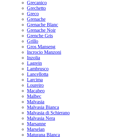
Grecanico
Grechetto
Greco
Grenache
Grenache Blanc
Grenache Noir
Grenche Gris
Grillo
Gros Manseng
Incrocio Manzoni
Inzolia
Lagrein
Lambrusco
Lancellotta
Larcima
Loureiro
Macabeo
Malbec
Malvasia
Malvasia Bianca
Malvasia di Schierano
Malvasia Nera
Marsanne
Marselan
Maturana Blanca