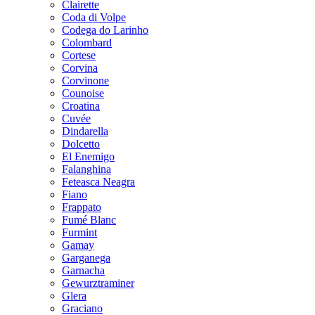
Clairette
Coda di Volpe
Codega do Larinho
Colombard
Cortese
Corvina
Corvinone
Counoise
Croatina
Cuvée
Dindarella
Dolcetto
El Enemigo
Falanghina
Feteasca Neagra
Fiano
Frappato
Fumé Blanc
Furmint
Gamay
Garganega
Garnacha
Gewurztraminer
Glera
Graciano