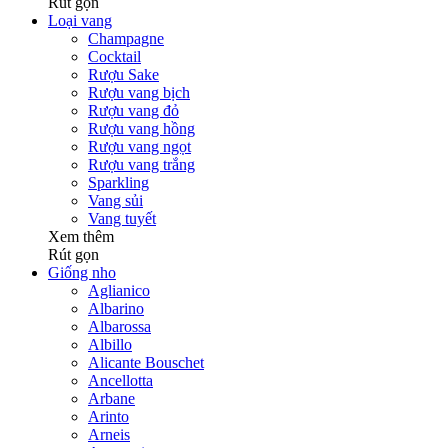
Rút gọn
Loại vang
Champagne
Cocktail
Rượu Sake
Rượu vang bịch
Rượu vang đỏ
Rượu vang hồng
Rượu vang ngọt
Rượu vang trắng
Sparkling
Vang sủi
Vang tuyết
Xem thêm
Rút gọn
Giống nho
Aglianico
Albarino
Albarossa
Albillo
Alicante Bouschet
Ancellotta
Arbane
Arinto
Arneis