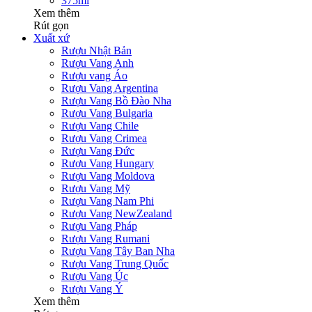
375ml
Xem thêm
Rút gọn
Xuất xứ
Rượu Nhật Bản
Rượu Vang Anh
Rượu vang Áo
Rượu Vang Argentina
Rượu Vang Bồ Đào Nha
Rượu Vang Bulgaria
Rượu Vang Chile
Rượu Vang Crimea
Rượu Vang Đức
Rượu Vang Hungary
Rượu Vang Moldova
Rượu Vang Mỹ
Rượu Vang Nam Phi
Rượu Vang NewZealand
Rượu Vang Pháp
Rượu Vang Rumani
Rượu Vang Tây Ban Nha
Rượu Vang Trung Quốc
Rượu Vang Úc
Rượu Vang Ý
Xem thêm