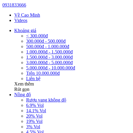
0931833666
Về Cao Minh
Videos
Khoảng giá
< 300.000đ
300.000đ - 500.000đ
500.000đ - 1.000.000đ
1.000.000đ - 1.500.000đ
1.500.000đ - 3.000.000đ
3.000.000đ - 5.000.000đ
5.000.000đ - 10.000.000đ
Trên 10.000.000đ
Liên hệ
Xem thêm
Rút gọn
Nồng độ
Rượu vang không độ
6.9% Vol
14.1% Vol
20% Vol
19% Vol
3% Vol
4.5% Vol