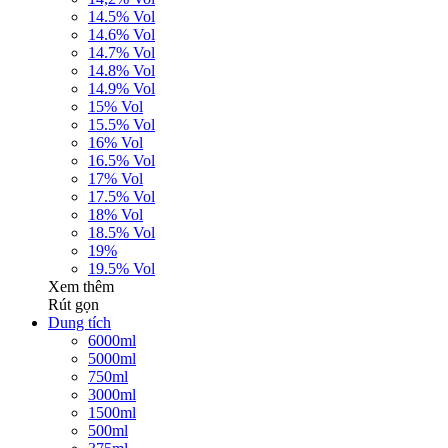
14.5% Vol
14.6% Vol
14.7% Vol
14.8% Vol
14.9% Vol
15% Vol
15.5% Vol
16% Vol
16.5% Vol
17% Vol
17.5% Vol
18% Vol
18.5% Vol
19%
19.5% Vol
Xem thêm
Rút gọn
Dung tích
6000ml
5000ml
750ml
3000ml
1500ml
500ml