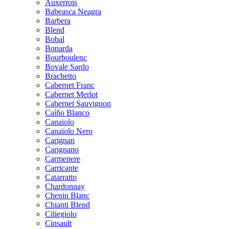
Auxerrois
Babeasca Neagra
Barbera
Blend
Bobal
Bonarda
Bourboulenc
Bovale Sardo
Brachetto
Cabernet Franc
Cabernet Merlot
Cabernet Sauvignon
Caíño Blanco
Canaiolo
Canaiolo Nero
Carignan
Carignano
Carmenere
Carricante
Catarratto
Chardonnay
Chenin Blanc
Chianti Blend
Ciliegiolo
Cinsault