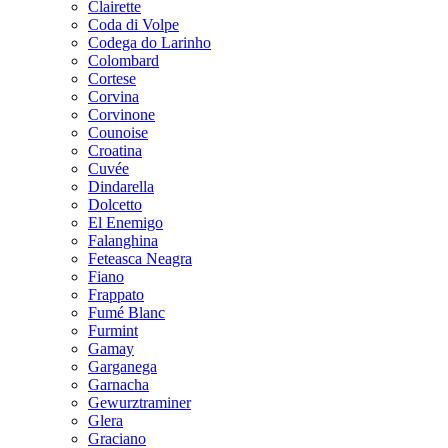
Clairette
Coda di Volpe
Codega do Larinho
Colombard
Cortese
Corvina
Corvinone
Counoise
Croatina
Cuvée
Dindarella
Dolcetto
El Enemigo
Falanghina
Feteasca Neagra
Fiano
Frappato
Fumé Blanc
Furmint
Gamay
Garganega
Garnacha
Gewurztraminer
Glera
Graciano