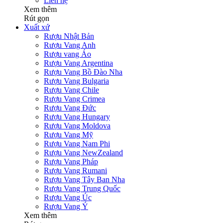
Liên hệ
Xem thêm
Rút gọn
Xuất xứ
Rượu Nhật Bản
Rượu Vang Anh
Rượu vang Áo
Rượu Vang Argentina
Rượu Vang Bồ Đào Nha
Rượu Vang Bulgaria
Rượu Vang Chile
Rượu Vang Crimea
Rượu Vang Đức
Rượu Vang Hungary
Rượu Vang Moldova
Rượu Vang Mỹ
Rượu Vang Nam Phi
Rượu Vang NewZealand
Rượu Vang Pháp
Rượu Vang Rumani
Rượu Vang Tây Ban Nha
Rượu Vang Trung Quốc
Rượu Vang Úc
Rượu Vang Ý
Xem thêm