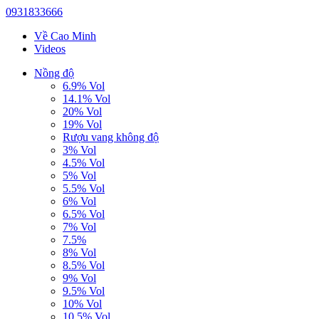
0931833666
Về Cao Minh
Videos
Nồng độ
6.9% Vol
14.1% Vol
20% Vol
19% Vol
Rượu vang không độ
3% Vol
4.5% Vol
5% Vol
5.5% Vol
6% Vol
6.5% Vol
7% Vol
7.5%
8% Vol
8.5% Vol
9% Vol
9.5% Vol
10% Vol
10.5% Vol