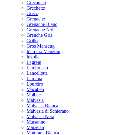
Grecanico
Grechetto
Greco
Grenache
Grenache Blanc
Grenache Noir
Grenche Gris
Grillo
Gros Manseng
Incrocio Manzoni
Inzolia
Lagrein
Lambrusco
Lancellotta
Larcima
Loureiro
Macabeo
Malbec
Malvasia
Malvasia Bianca
Malvasia di Schierano
Malvasia Nera
Marsanne
Marselan
Maturana Blanca