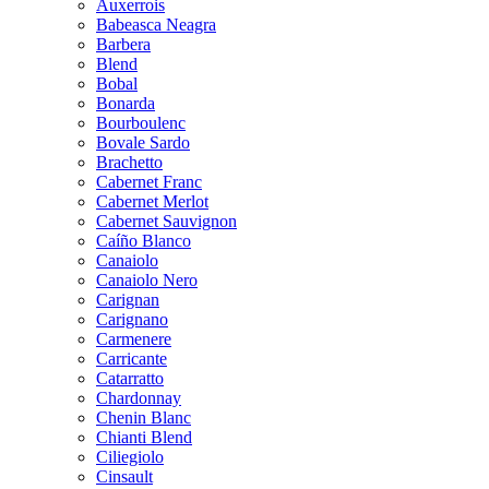
Auxerrois
Babeasca Neagra
Barbera
Blend
Bobal
Bonarda
Bourboulenc
Bovale Sardo
Brachetto
Cabernet Franc
Cabernet Merlot
Cabernet Sauvignon
Caíño Blanco
Canaiolo
Canaiolo Nero
Carignan
Carignano
Carmenere
Carricante
Catarratto
Chardonnay
Chenin Blanc
Chianti Blend
Ciliegiolo
Cinsault