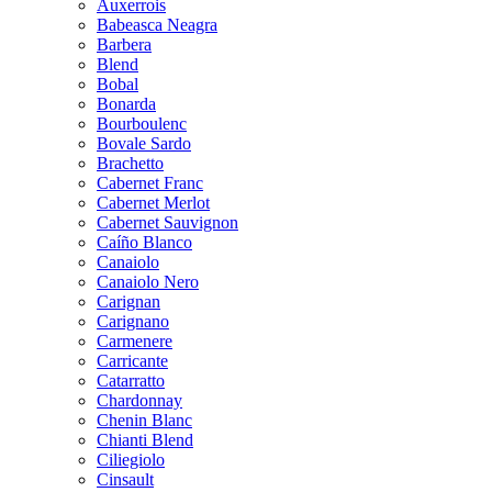
Auxerrois
Babeasca Neagra
Barbera
Blend
Bobal
Bonarda
Bourboulenc
Bovale Sardo
Brachetto
Cabernet Franc
Cabernet Merlot
Cabernet Sauvignon
Caíño Blanco
Canaiolo
Canaiolo Nero
Carignan
Carignano
Carmenere
Carricante
Catarratto
Chardonnay
Chenin Blanc
Chianti Blend
Ciliegiolo
Cinsault