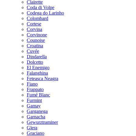
Clairette
Coda di Volpe
Codega do Larinho
Colombard
Cortese
Corvina
Corvinone
Counoise
Croatina
Cuvée
Dindarella
Dolcetto
El Enemigo
Falanghina
Feteasca Neagra
Fiano
Frappato
Fumé Blanc
Furmint
Gamay
Garganega
Garnacha
Gewurztraminer
Glera
Graciano