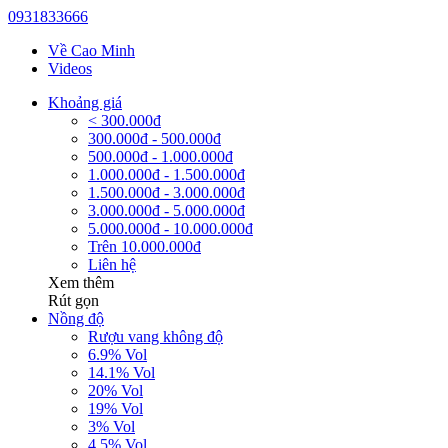
0931833666
Về Cao Minh
Videos
Khoảng giá
< 300.000đ
300.000đ - 500.000đ
500.000đ - 1.000.000đ
1.000.000đ - 1.500.000đ
1.500.000đ - 3.000.000đ
3.000.000đ - 5.000.000đ
5.000.000đ - 10.000.000đ
Trên 10.000.000đ
Liên hệ
Xem thêm
Rút gọn
Nồng độ
Rượu vang không độ
6.9% Vol
14.1% Vol
20% Vol
19% Vol
3% Vol
4.5% Vol