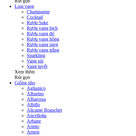
Rút gọn
Loại vang
Champagne
Cocktail
Rượu Sake
Rượu vang bịch
Rượu vang đỏ
Rượu vang hồng
Rượu vang ngọt
Rượu vang trắng
Sparkling
Vang sủi
Vang tuyết
Xem thêm
Rút gọn
Giống nho
Aglianico
Albarino
Albarossa
Albillo
Alicante Bouschet
Ancellotta
Arbane
Arinto
Arneis