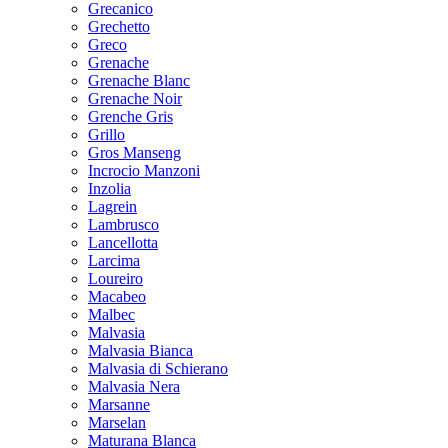
Grecanico
Grechetto
Greco
Grenache
Grenache Blanc
Grenache Noir
Grenche Gris
Grillo
Gros Manseng
Incrocio Manzoni
Inzolia
Lagrein
Lambrusco
Lancellotta
Larcima
Loureiro
Macabeo
Malbec
Malvasia
Malvasia Bianca
Malvasia di Schierano
Malvasia Nera
Marsanne
Marselan
Maturana Blanca