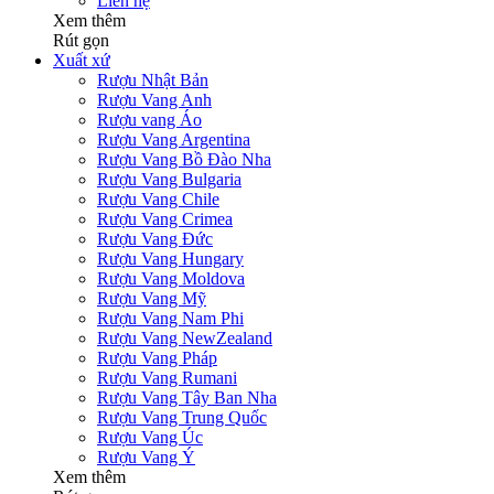
Liên hệ
Xem thêm
Rút gọn
Xuất xứ
Rượu Nhật Bản
Rượu Vang Anh
Rượu vang Áo
Rượu Vang Argentina
Rượu Vang Bồ Đào Nha
Rượu Vang Bulgaria
Rượu Vang Chile
Rượu Vang Crimea
Rượu Vang Đức
Rượu Vang Hungary
Rượu Vang Moldova
Rượu Vang Mỹ
Rượu Vang Nam Phi
Rượu Vang NewZealand
Rượu Vang Pháp
Rượu Vang Rumani
Rượu Vang Tây Ban Nha
Rượu Vang Trung Quốc
Rượu Vang Úc
Rượu Vang Ý
Xem thêm