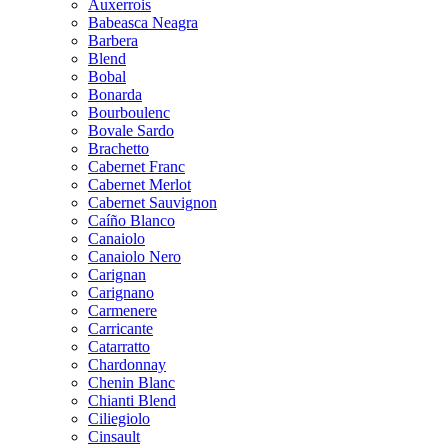
Auxerrois
Babeasca Neagra
Barbera
Blend
Bobal
Bonarda
Bourboulenc
Bovale Sardo
Brachetto
Cabernet Franc
Cabernet Merlot
Cabernet Sauvignon
Caíño Blanco
Canaiolo
Canaiolo Nero
Carignan
Carignano
Carmenere
Carricante
Catarratto
Chardonnay
Chenin Blanc
Chianti Blend
Ciliegiolo
Cinsault