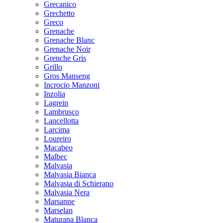
Grecanico
Grechetto
Greco
Grenache
Grenache Blanc
Grenache Noir
Grenche Gris
Grillo
Gros Manseng
Incrocio Manzoni
Inzolia
Lagrein
Lambrusco
Lancellotta
Larcima
Loureiro
Macabeo
Malbec
Malvasia
Malvasia Bianca
Malvasia di Schierano
Malvasia Nera
Marsanne
Marselan
Maturana Blanca