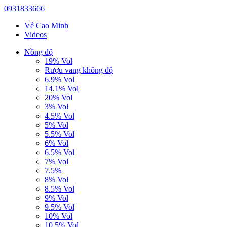
0931833666
Về Cao Minh
Videos
Nồng độ
19% Vol
Rượu vang không độ
6.9% Vol
14.1% Vol
20% Vol
3% Vol
4.5% Vol
5% Vol
5.5% Vol
6% Vol
6.5% Vol
7% Vol
7.5%
8% Vol
8.5% Vol
9% Vol
9.5% Vol
10% Vol
10.5% Vol