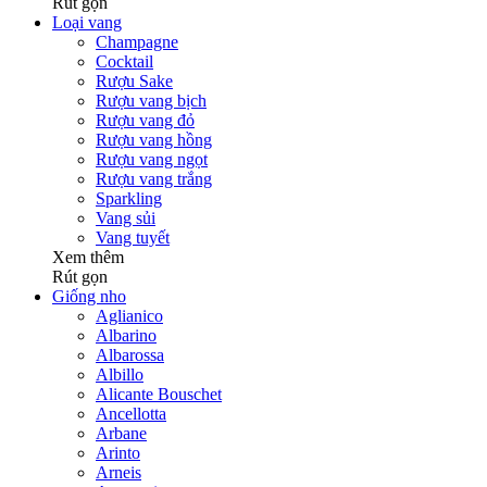
Rút gọn
Loại vang
Champagne
Cocktail
Rượu Sake
Rượu vang bịch
Rượu vang đỏ
Rượu vang hồng
Rượu vang ngọt
Rượu vang trắng
Sparkling
Vang sủi
Vang tuyết
Xem thêm
Rút gọn
Giống nho
Aglianico
Albarino
Albarossa
Albillo
Alicante Bouschet
Ancellotta
Arbane
Arinto
Arneis