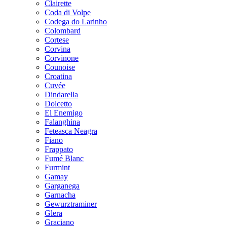
Clairette
Coda di Volpe
Codega do Larinho
Colombard
Cortese
Corvina
Corvinone
Counoise
Croatina
Cuvée
Dindarella
Dolcetto
El Enemigo
Falanghina
Feteasca Neagra
Fiano
Frappato
Fumé Blanc
Furmint
Gamay
Garganega
Garnacha
Gewurztraminer
Glera
Graciano