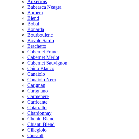
Auxerrois
Babeasca Neagra
Barbera
Blend
Bobal
Bonarda
Bourboulenc
Bovale Sardo
Brachetto
Cabernet Franc
Cabernet Merlot
Cabernet Sauvignon
Caíño Blanco
Canaiolo
Canaiolo Nero
Carignan
Carignano
Carmenere
Carricante
Catarratto
Chardonnay
Chenin Blanc
Chianti Blend
Ciliegiolo
Cinsault