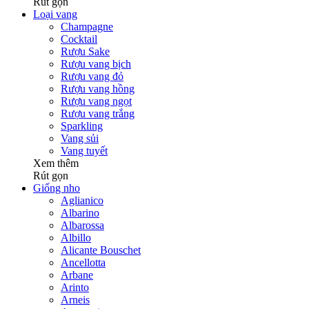
Rút gọn
Loại vang
Champagne
Cocktail
Rượu Sake
Rượu vang bịch
Rượu vang đỏ
Rượu vang hồng
Rượu vang ngọt
Rượu vang trắng
Sparkling
Vang sủi
Vang tuyết
Xem thêm
Rút gọn
Giống nho
Aglianico
Albarino
Albarossa
Albillo
Alicante Bouschet
Ancellotta
Arbane
Arinto
Arneis