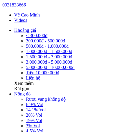
0931833666
Về Cao Minh
Videos
Khoảng giá
< 300.000đ
300.000đ - 500.000đ
500.000đ - 1.000.000đ
1.000.000đ - 1.500.000đ
1.500.000đ - 3.000.000đ
3.000.000đ - 5.000.000đ
5.000.000đ - 10.000.000đ
Trên 10.000.000đ
Liên hệ
Xem thêm
Rút gọn
Nồng độ
Rượu vang không độ
6.9% Vol
14.1% Vol
20% Vol
19% Vol
3% Vol
4.5% Vol