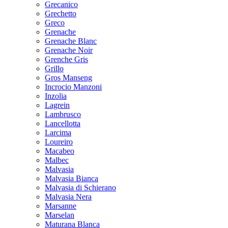
Grecanico
Grechetto
Greco
Grenache
Grenache Blanc
Grenache Noir
Grenche Gris
Grillo
Gros Manseng
Incrocio Manzoni
Inzolia
Lagrein
Lambrusco
Lancellotta
Larcima
Loureiro
Macabeo
Malbec
Malvasia
Malvasia Bianca
Malvasia di Schierano
Malvasia Nera
Marsanne
Marselan
Maturana Blanca