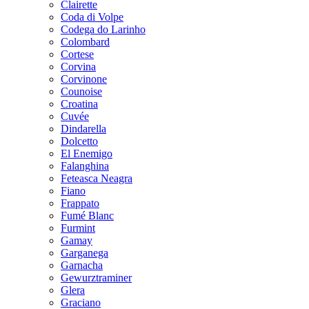
Clairette
Coda di Volpe
Codega do Larinho
Colombard
Cortese
Corvina
Corvinone
Counoise
Croatina
Cuvée
Dindarella
Dolcetto
El Enemigo
Falanghina
Feteasca Neagra
Fiano
Frappato
Fumé Blanc
Furmint
Gamay
Garganega
Garnacha
Gewurztraminer
Glera
Graciano