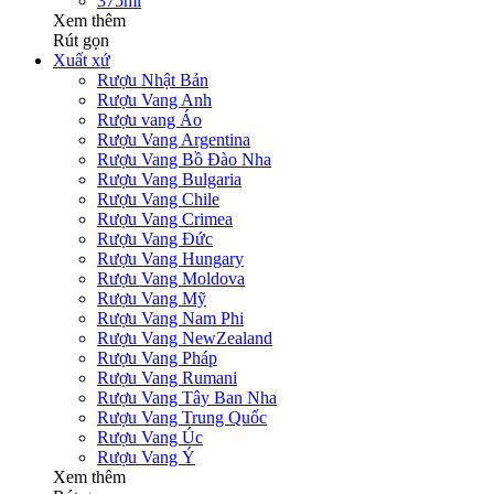
375ml
Xem thêm
Rút gọn
Xuất xứ
Rượu Nhật Bản
Rượu Vang Anh
Rượu vang Áo
Rượu Vang Argentina
Rượu Vang Bồ Đào Nha
Rượu Vang Bulgaria
Rượu Vang Chile
Rượu Vang Crimea
Rượu Vang Đức
Rượu Vang Hungary
Rượu Vang Moldova
Rượu Vang Mỹ
Rượu Vang Nam Phi
Rượu Vang NewZealand
Rượu Vang Pháp
Rượu Vang Rumani
Rượu Vang Tây Ban Nha
Rượu Vang Trung Quốc
Rượu Vang Úc
Rượu Vang Ý
Xem thêm