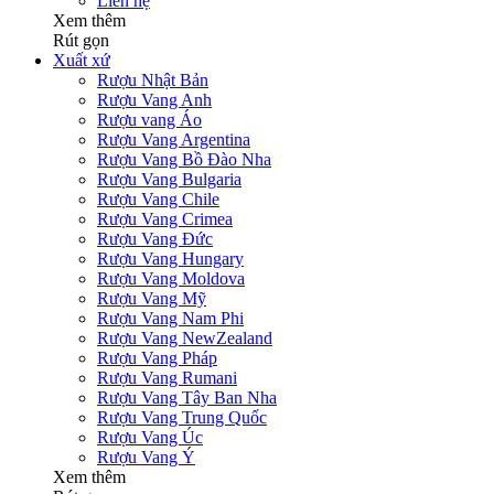
Liên hệ
Xem thêm
Rút gọn
Xuất xứ
Rượu Nhật Bản
Rượu Vang Anh
Rượu vang Áo
Rượu Vang Argentina
Rượu Vang Bồ Đào Nha
Rượu Vang Bulgaria
Rượu Vang Chile
Rượu Vang Crimea
Rượu Vang Đức
Rượu Vang Hungary
Rượu Vang Moldova
Rượu Vang Mỹ
Rượu Vang Nam Phi
Rượu Vang NewZealand
Rượu Vang Pháp
Rượu Vang Rumani
Rượu Vang Tây Ban Nha
Rượu Vang Trung Quốc
Rượu Vang Úc
Rượu Vang Ý
Xem thêm