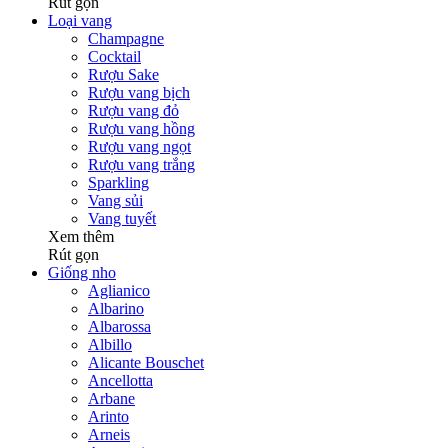
Rút gọn
Loại vang
Champagne
Cocktail
Rượu Sake
Rượu vang bịch
Rượu vang đỏ
Rượu vang hồng
Rượu vang ngọt
Rượu vang trắng
Sparkling
Vang sủi
Vang tuyết
Xem thêm
Rút gọn
Giống nho
Aglianico
Albarino
Albarossa
Albillo
Alicante Bouschet
Ancellotta
Arbane
Arinto
Arneis