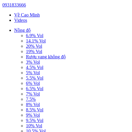
0931833666
Về Cao Minh
Videos
Nồng độ
6.9% Vol
14.1% Vol
20% Vol
19% Vol
Rượu vang không độ
3% Vol
4.5% Vol
5% Vol
5.5% Vol
6% Vol
6.5% Vol
7% Vol
7.5%
8% Vol
8.5% Vol
9% Vol
9.5% Vol
10% Vol
10.5% Vol