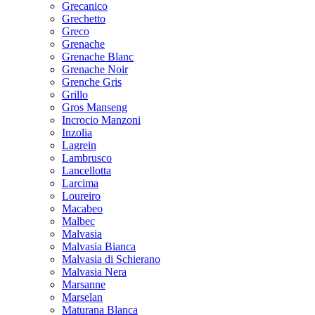
Grecanico
Grechetto
Greco
Grenache
Grenache Blanc
Grenache Noir
Grenche Gris
Grillo
Gros Manseng
Incrocio Manzoni
Inzolia
Lagrein
Lambrusco
Lancellotta
Larcima
Loureiro
Macabeo
Malbec
Malvasia
Malvasia Bianca
Malvasia di Schierano
Malvasia Nera
Marsanne
Marselan
Maturana Blanca