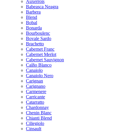
Auxerrois
Babeasca Neagra
Barbera
Blend
Bobal
Bonarda
Bourboulenc
Bovale Sardo
Brachetto
Cabernet Franc
Cabernet Merlot
Cabernet Sauvignon
Caíño Blanco
Canaiolo
Canaiolo Nero
Carignan
Carignano
Carmenere
Carricante
Catarratto
Chardonnay
Chenin Blanc
Chianti Blend
Ciliegiolo
Cinsault