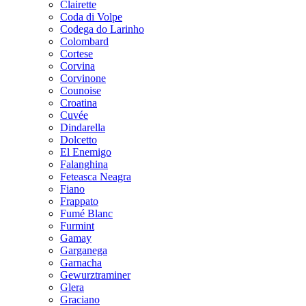
Clairette
Coda di Volpe
Codega do Larinho
Colombard
Cortese
Corvina
Corvinone
Counoise
Croatina
Cuvée
Dindarella
Dolcetto
El Enemigo
Falanghina
Feteasca Neagra
Fiano
Frappato
Fumé Blanc
Furmint
Gamay
Garganega
Garnacha
Gewurztraminer
Glera
Graciano