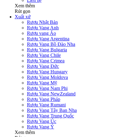
Liên hệ
Xem thêm
Rút gọn
Xuất xứ
Rượu Nhật Bản
Rượu Vang Anh
Rượu vang Áo
Rượu Vang Argentina
Rượu Vang Bồ Đào Nha
Rượu Vang Bulgaria
Rượu Vang Chile
Rượu Vang Crimea
Rượu Vang Đức
Rượu Vang Hungary
Rượu Vang Moldova
Rượu Vang Mỹ
Rượu Vang Nam Phi
Rượu Vang NewZealand
Rượu Vang Pháp
Rượu Vang Rumani
Rượu Vang Tây Ban Nha
Rượu Vang Trung Quốc
Rượu Vang Úc
Rượu Vang Ý
Xem thêm