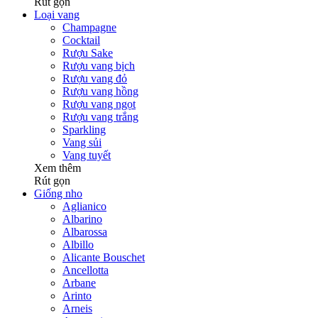
Rút gọn
Loại vang
Champagne
Cocktail
Rượu Sake
Rượu vang bịch
Rượu vang đỏ
Rượu vang hồng
Rượu vang ngọt
Rượu vang trắng
Sparkling
Vang sủi
Vang tuyết
Xem thêm
Rút gọn
Giống nho
Aglianico
Albarino
Albarossa
Albillo
Alicante Bouschet
Ancellotta
Arbane
Arinto
Arneis