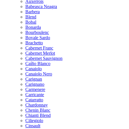
Auxerrois
Babeasca Neagra
Barbera
Blend
Bobal
Bonarda
Bourboulenc
Bovale Sardo
Brachetto
Cabernet Franc
Cabernet Merlot
Cabernet Sauvignon
Caíño Blanco
Canaiolo
Canaiolo Nero
Carignan
Carignano
Carmenere
Carricante
Catarratto
Chardonnay
Chenin Blanc
Chianti Blend
Ciliegiolo
Cinsault