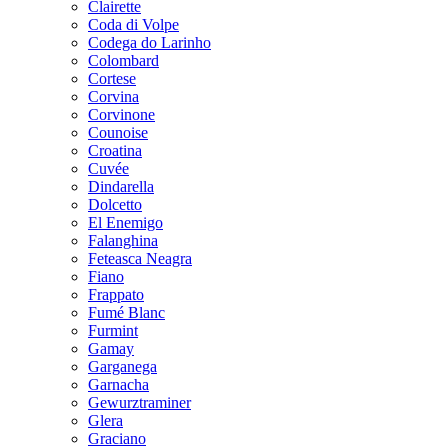
Clairette
Coda di Volpe
Codega do Larinho
Colombard
Cortese
Corvina
Corvinone
Counoise
Croatina
Cuvée
Dindarella
Dolcetto
El Enemigo
Falanghina
Feteasca Neagra
Fiano
Frappato
Fumé Blanc
Furmint
Gamay
Garganega
Garnacha
Gewurztraminer
Glera
Graciano