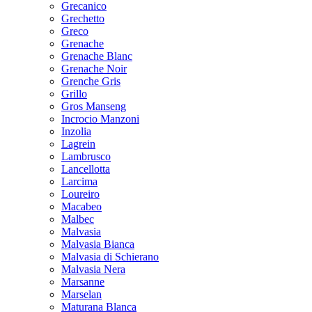
Grecanico
Grechetto
Greco
Grenache
Grenache Blanc
Grenache Noir
Grenche Gris
Grillo
Gros Manseng
Incrocio Manzoni
Inzolia
Lagrein
Lambrusco
Lancellotta
Larcima
Loureiro
Macabeo
Malbec
Malvasia
Malvasia Bianca
Malvasia di Schierano
Malvasia Nera
Marsanne
Marselan
Maturana Blanca