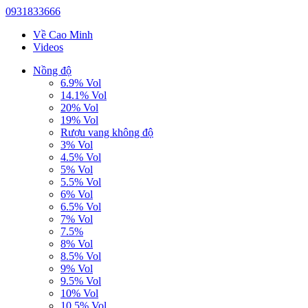
0931833666
Về Cao Minh
Videos
Nồng độ
6.9% Vol
14.1% Vol
20% Vol
19% Vol
Rượu vang không độ
3% Vol
4.5% Vol
5% Vol
5.5% Vol
6% Vol
6.5% Vol
7% Vol
7.5%
8% Vol
8.5% Vol
9% Vol
9.5% Vol
10% Vol
10.5% Vol